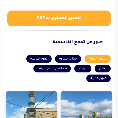
تصدير المحتوى ك PDF
صور عن تجمع القاسمية
جميع الصور
حكاية صورة
صور قديمة
وثائق
خرائط
تصاميم وانفو غراف
صور حديثة