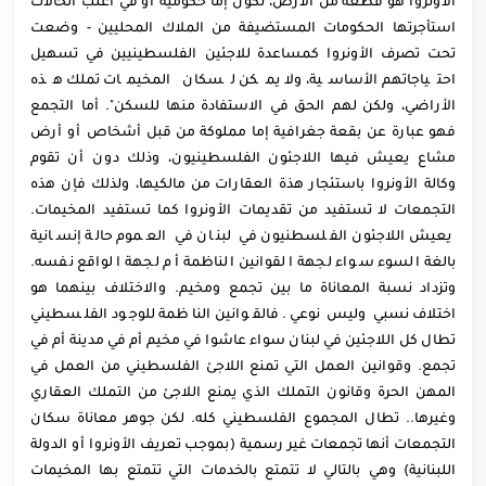
الأونروا هو قطعة من الأرض، تكون إما حكومية أو في أغلب الحالات
استأجرتها الحكومات المستضيفة من الملاك المحليين - وضعت
تحت تصرف الأونروا كمساعدة للاجئين الفلسطينيين في تسهيل
احتياجاتهم الأساسية، ولا يمكن لسكان المخيمات تملك هذه
الأراضي، ولكن لهم الحق في الاستفادة منها للسكن". أما التجمع
فهو عبارة عن بقعة جغرافية إما مملوكة من قبل أشخاص أو أرض
مشاع يعيش فيها اللاجئون الفلسطينيون، وذلك دون أن تقوم
وكالة الأونروا باستئجار هذة العقارات من مالكيها، ولذلك فإن هذه
التجمعات لا تستفيد من تقديمات الأونروا كما تستفيد المخيمات.
يعيش اللاجئون الفلسطنيون في لبنان في العموم حالة إنسانية
بالغة السوء سواء لجهة القوانين الناظمة أم لجهة الواقع نفسه.
وتزداد نسبة المعاناة ما بين تجمع ومخيم. والاختلاف بينهما هو
اختلاف نسبي وليس نوعي. فالقوانين الناظمة للوجود الفلسطيني
تطال كل اللاجئين في لبنان سواء عاشوا في مخيم أم في مدينة أم في
تجمع. وقوانين العمل التي تمنع اللاجئ الفلسطيني من العمل في
المهن الحرة وقانون التملك الذي يمنع اللاجئ من التملك العقاري
وغيرها.. تطال المجموع الفلسطيني كله. لكن جوهر معاناة سكان
التجمعات أنها تجمعات غير رسمية (بموجب تعريف الأونروا أو الدولة
اللبنانية) وهي بالتالي لا تتمتع بالخدمات التي تتمتع بها المخيمات