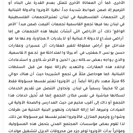
الأخرى. كما أن المعاناة الأخرى تتمثل بعدم القدرة على البناء أو
الترميم إلا ضمن ضوابط شديدة جداً. نظرة الأونروا والدولة اللبنانية
إلى التجمعات الفلسطينية في لبنان: تعتبرالتجمعات الفلسطينية
في لبنان بما فيها تجمع القاسمية تجمعات أقيمت ضمن مبدأ "الأمر
الواقع" ذلك أن الأراضي التي أنشأت عليها هذه التجمعات هي إما
أراضي مشاع للدولة اللبنانية أو للبلديات المجاورة، ومنها ما هو
متداخل مع أراض مملوكة للغير كعقارات آل عسيران وعقارات
حسن يونس المغترب في أميركا والمتداخلة مع تجمع القاسمية،
والذي يواجه بعض سكانه بين الحين والآخر شكاوى واستدعاءات
لإخلاء هذه العقارات، والتهديد بالإزالة عنوة من قبل السلطات
اللبنانية. كما هوحاصل مثلاً في تجمع الشبريحا حيث أن هناك حوالي
65 منزلاً مهدد بالإزالة أيضاً. إن الأونروا تعتبر نفسها مسؤولة فقط
عن 12 مخيماً رسمياً في لبنان. وتحاول التنصل من تقديم الخدمات
لسكانها مباشرة في نفس مكان التجمع، إنما قد تُحيل خدمات هذا
التجمع أو ذاك إلى أقرب مخيم من حيث المدارس والصحة الأولية في
العيادات وغيرها، أما إزالة النفايات وتطوير البنية التحتية من طرقات
وشوارع وترميم المنازل، فالأونروا تعتبر نفسها غير مسؤولة عن ذلك،
لذا تقوم بعض مؤسسات المجتمع المدني بتحمل هذه المسؤولية،
ومؤخراً بدأت الأونروا توفر جزء من محروقات الديزل لتشغيل مولدات