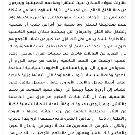
عقارات لهؤلاء السكان بحيث تستقر أوضاعهم المعيشية ويخرجون
من حالة القلق الدائم. -إن المساكن الآيلة للسقوط إنما هي مشكلة
خطيرة في كل الأوقات، خشية سقوطها على رؤوس ساكنيها.وإما
لعدم صلاحيتها للسكن وما تسببه من أمراض جلدية أو تنفسية،
وتشكل حالة القلق والحرمان التي يعيشها سكان تجمع القاسمية
بيئة طاردة للسكان. من أجل ذلك فإن عدد كبير من شباب التجمع هم
خارج لبنان، ولا يوجد عدد دقيق أو إحصاء دقيق لنسبة الهجرة، وذلك
لأن العديد من العائلات هاجرت منذ ستينات القرن الماضي، وهذه
النسبة ارتفعت في السنة الماضية وخاصة مع موجة النزوح أو
الهجرة من سوريا الى أوروبا مستغلين الظروف السياسية السامحة
للهجرة وخاصة سياسة الأبواب المفتوحة التي اتبعتها وزيرة خارجية
المانيا أنجيلا ميركل والاتحاد الأوروبي عامة . -تشكل ظاهرة هجرة
الشباب إلى أوروبا سبباً رئيسياً إلى ارتفاع نسبة العنوسة في تجمع
القاسمية، حيث أن ثلث شابات المخيم هم فوق سن الخامسة
والثلاثين، ولم يتزوجن بعد وذلك وفقاً لتعداد اللجنة الشعبية فضلاً
عن الآثار الاجتماعية الناجمة عن ترك العائلة لوحدها ( الزوجة
والأطفال). كما أن ظاهرة الهجرة هذه تضعف الروابط الأسرية
وبالتالي الكثير من المهاجرين فقدت آثارهم في بلدان الهجرة
وانعكس ذلك نفسياً ومعنوياً على عائلاتهم. التوصيات : بناء على هذا