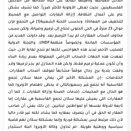
التدخل لصيانتها وتأهيلها حفاظاً على حياة سكانها من اللاجئين
الفلسطينين. بحيث تعطى الأولوية للأكثر ضرراً. كما تشرف بشكل
عام على أعمال النظافة، (إزالة النفايات، التواصل مع المحيط
للتخفيف من المعاناة). وبحسب اللجنة الشعبية[1] في التجمع فإن
حوالي 23 منزلاً في الحي الجنوبي تحتاج إلى ترميم وصيانة، ولكن بسبب
مخاوف أصحاب العقارات لم يبدأ الترميم بعد. وقد حاولت العديد من
المؤسسات المانحة وخصوصاً منظمة UNDP، واللجنة الدولية
للصليب الأحمر تبديد هذه الهواجس، لكنها لم تنجح لغاية الآن. حيث
تعهدت هذه الجهات لأصحاب الأراضي المملوكة بعدم زيادة البناء
وأن تكون عملية ترميم فقط، ولكن هذه المنازل لم يجر ترميها وقد
وقفت بلدية برج رحال موقفاً مشابهاً لموقف أصحاب العقارات.
الخلاصات: -إن المشكلة الأكبر التي يعاني منها سكان تجمع
القاسمية أنه تجمع غير رسميوبالتالي لا يحظى باهتمام الأونروا كما
هو الحال مع المخيمات. (خدمات الصحة وإزالة النفايات..). كما أن
العقارات التي يعيش عليها سكان تجمع القاسمية هي عقارات إما
تابعة للدولة نفسها أو لمواطنين لبنانيين. إن ذلك يعني أن صاحب
العقار له الحق في أن يتصرف بعقاره كما يشاء، لكنه غير قادر حاليا
لأن ذلك مرتبط ليس بمشكلة فردية وإنما بمشكلة سكان لهم قضية
سياسية ووطنية طويلة. -لم تحاول وكالة الأونروا البتة استئجار