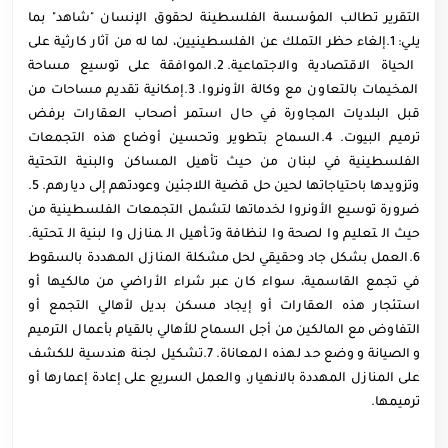
التقرير تطالب المؤسسة الفلسطينة لحقوق الإنسان "شاهد" بما
يلي: 1.إلغاء حظر التملك عن الفلسطينيين، لما له من آثار كارثية على
الحياة الاقتصادية والاجتماعية. 2.الموافقة على توسيع مساحة
المخيمات بالتعاون مع وكالة الأونروا. 3.إمكانية تقديم مساحات من
قبل البلديات المجاورة في حال استمر أصحاب العقارات برفض
ترميم البيوت. 4.السماح بتطوير وتحسين أوضاع هذه التجمعات
الفلسطينية في لبنان من حيث تأهيل المساكن والبنية التحتية
وتزويدها باحتياجاتها لحين حل قضية اللاجئين وعودتهم إلى ديارهم. 5.
ضرورة توسيع الأونروا لخدماتها لتشمل التجمعات الفلسطينية من
حيث التعليم والصحة والنظافة وتأهيل المنازل والبنية التحتية.
6.العمل بشكل جاد وحقيقي لحل مشكلة المنازل المهددة بالسقوط
في تجمع القاسمية، سواء كان عبر شراء الأراضي من مالكيها أو
استئجار هذه العقارات أو إيجاد مسكن بديل لأهالي التجمع أو
التفاوض مع المالكين من أجل السماح للأهالي بالقيام بأعمال الترميم
والصيانة ووضع حد لهذه المعاناة. 7.تشكيل لجنة هندسية للكشف
على المنازل المهددة بالانهيار، والعمل السريع على إعادة إعمارها أو
ترميمها.