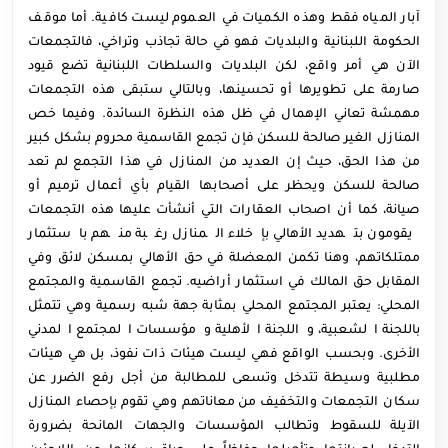
آبار المياه فقط وهذه الكميات في العموم ليست كافية. أما موقف
الحكومة اللبنانية والبلديات فهو في حالة تجاذب وتراخي، فالتجمعات
الآن هي أمر واقع، لكن البلديات والسلطات اللبنانية تضع قيود
صارمة على تطويرها أو تحسينها، وبالتالي ستبقى هذه التجمعات
مهمشة تعاني الإهمال في ظل هذه النظرة السائدة. وفيما خص
المنازل الغير صالحة للسكن فإن تجمع القاسمية محروم بشكل كبير
من هذا الحق، حيث إن العديد من المنازل في هذا التجمع لم تعد
صالحة للسكن ويحظر على أصحابها القيام بأي أعمال ترميم أو
صيانة، كما أن اصحاب العقارات التي أنشأت عليها هذه التجمعات
يقومون بتهديد الأهالي بإخلاء المنازل رغبة منهم باستثمار
ممتلكاتهم، وهنا تكمن المعضلة في حق الأهالي بمسكن لائق وفي
المقابل حق المالك في استثمار أراضيه. تجمع القاسمية والمجتمع
المحلي: يعتبر المجتمع المحلي بمثابة جهة شبه رسمية وهي تتمثل
باللجنة الشعبية، واللجنة الأهلية ومؤسسات المجتمع المدني
الأخرى. وبحسب الواقع فهي ليست هيئات ذات نفوذ، بل هي هيئات
مطلبية وسيطة تتدخل وتسعى للمطالبة من أجل رفع الضرر عن
سكان التجمعات والتخفيف من معاناتهم وهي تقوم بإحصاء المنازل
الآيلة للسقوط وتطالب المؤسسات والجهات المانحة بضرورة