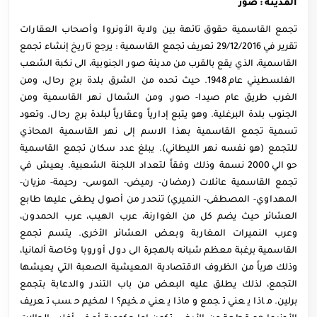
المدينة : صور
تجمع القاسمية حقوق تائهة بين ولاية الأونروا وأصحاب العقارات
تقرير في 29/12/2016 تعريف تجمع القاسمية : يرجع تاريخ إنشاء تجمع
القاسمية، الذي يقع بالقرب من مدينة صور الجنوبية، الى نكبة الشعب
الفلسطيني عام 1948. حيث تحده من الشرق بلدة برج رحال، ومن
الغرب طريق عام صيدا- صور، ومن الشمال نهر القاسمية ومن
الجنوب بلدة البرغلية. وهو يتبع إدارياً وعقارياً لبلدة برج رحال. وتعود
تسمية تجمع القاسمية بهذا الاسم إلى نهر القاسمية المحاذي
للتجمع (هو نفسه نهر الليطاني). يبلغ عدد سكان تجمع القاسمية
حوالي 2000 نسمة وذلك وفقاً لتعداد اللجنة الشعبية. يعيش في
تجمع القاسمية عائلات (رمضان- رميض- الموسى- رحيمة- مزيان-
المهداوي- المصطفى- النميري) تنحدر من أصول يطغى عليها طابع
العشائر حيث يضم كل من الغوارنة، عرب الهيب، عرب الحمدون،
وعرب النميرات المغاربة وبعض العشائر الأخرى. يتسم تجمع
القاسمية برغبة معظم شبانه بالهجرة الى دول أوروبا وخاصة ألمانيا،
وذلك هرباً من الظروف الاقتصادية المعيشية الصعبة التي يعيشها
التجمع، لذلك يطلق عليه البعض من باب التندر والدعابة بتجمع
برلين. ماذا يعني تجمع وماذا يعني مخيم؟ المخيم حسب تعريف