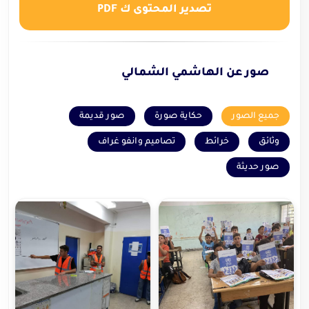
تصدير المحتوى ك PDF
صور عن الهاشمي الشمالي
جميع الصور
حكاية صورة
صور قديمة
وثائق
خرائط
تصاميم وانفو غراف
صور حديثة