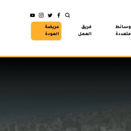
وسائط
فريق
عريضة
متعددة
العمل
العودة