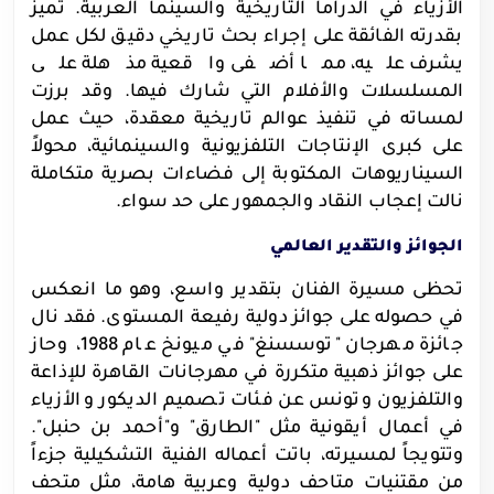
الأزياء في الدراما التاريخية والسينما العربية. تميز
بقدرته الفائقة على إجراء بحث تاريخي دقيق لكل عمل
يشرف عليه، مما أضفى واقعية مذهلة على
المسلسلات والأفلام التي شارك فيها. وقد برزت
لمساته في تنفيذ عوالم تاريخية معقدة، حيث عمل
على كبرى الإنتاجات التلفزيونية والسينمائية، محولاً
السيناريوهات المكتوبة إلى فضاءات بصرية متكاملة
نالت إعجاب النقاد والجمهور على حد سواء.
الجوائز والتقدير العالمي
تحظى مسيرة الفنان بتقدير واسع، وهو ما انعكس
في حصوله على جوائز دولية رفيعة المستوى. فقد نال
جائزة مهرجان "توسسنغ" في ميونخ عام 1988، وحاز
على جوائز ذهبية متكررة في مهرجانات القاهرة للإذاعة
والتلفزيون وتونس عن فئات تصميم الديكور والأزياء
في أعمال أيقونية مثل "الطارق" و"أحمد بن حنبل".
وتتويجاً لمسيرته، باتت أعماله الفنية التشكيلية جزءاً
من مقتنيات متاحف دولية وعربية هامة، مثل متحف