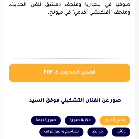
صوفيا في بلغاريا ومتحف دمشق للفن الحديث،
ومتحف "أفنكلشي أكدمي" في ميونخ.
تصدير المحتوى ك PDF
صور عن الفنان التشكيلي موفق السيد
جميع الصور
حكاية صورة
صور قديمة
وثائق
خرائط
تصاميم وانفو غراف