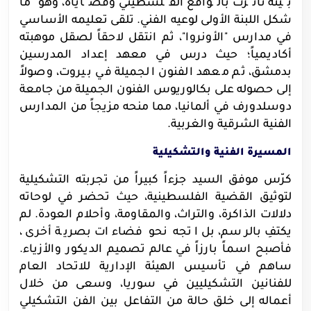
بيئة تأثرت بالواقع الفلسطيني وقضاياه، وهو ما
شكل اللبنة الأولى لوعيه الفني. تلقى تعليمه الأساسي
في مدارس "الأونروا"، ثم انتقل لاحقاً لصقل موهبته
أكاديمياً؛ حيث درس في معهد إعداد المدرسين
بدمشق، ثم معهد الفنون الجميلة في بيروت، وصولاً
إلى حصوله على بكالوريوس الفنون الجميلة من جامعة
دوسلدورف في ألمانيا، مما منحه مزيجاً من المدارس
الفنية الشرقية والغربية.
المسيرة الفنية والتشكيلية
كرّس موفق السيد جزءاً كبيراً من تجربته التشكيلية
لتوثيق القضية الفلسطينية، حيث تحضر في لوحاته
دلالات الذاكرة، والتراث، والمقاومة، وأحلام العودة. لم
يكتفِ بالرسم، بل اتجه نحو فضاءات بصرية أخرى،
فأصبح اسماً بارزاً في عالم تصميم الديكور والأزياء.
ساهم في تأسيس الهيئة الإدارية للاتحاد العام
للفنانين التشكيليين في سوريا، وسعى من خلال
أعماله إلى خلق حالة من التفاعل بين الفن التشكيلي