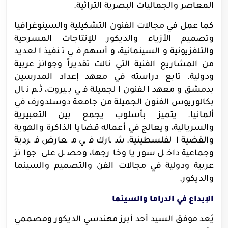
المعاصر والجماليات البصرية التراثية.
كما
عمل في مجالات الفنون التشكيلية والسينوغرافيا
وتصميم الأزياء والديكور للإنتاجات المسرحية
والتلفزيونية والسينمائية، وأسهم في تنفيذ العديد
من المشاريع الفنية التي نالت تقديراً وجوائز عربية
ودولية. تابع دراسته في معهد إعداد المدرسين
بدمشق ومعهد الفنون الجميلة في بيروت، ثم نال
بكالوريوس الفنون الجميلة من جامعة دوسلدورف في
ألمانيا. يتميز بأسلوب يجمع بين التعبيرية
والسريالية، ويعالج في أعماله قضايا الذاكرة والهوية
والقضية الفلسطينية. شارك في معارض فردية
وجماعية داخل سوريا وخارجها، وحصل على جوائز
عربية ودولية في مجالات الفن والتصميم والسينما
والديكور.
الإبداع في الدراما والسينما
يُعد موفق السيد أحد أبرز مهندسي الديكور ومصممي