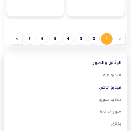
›
7
6
5
4
3
2
1
‹
الوثائق والصور
فيديو عام
فيديو خاص
حكاية صورة
صور قديمة
وثائق