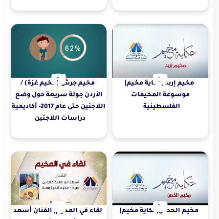
مخيم إربد |حكاية مخيم|
مخيم جرش (مخيم غزة) /
موسوعة المخيمات
الأردن جولة سريعة حول وضع
الفلسطينية
اللاجئين حتى عام 2017- أكاديمية
دراسات اللاجئين
مخيم الحصن|حكاية مخيم|
لقاء في المخيم| الفنان أسعد