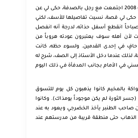
ذات يوم، في العقد الأول من الألفية الثالثة، حوالي 2006 أو 2007 أو 2008 اجتمعت مع رجل بالصدفة، حكى لي عن
ي. حكى لي قصة، نسيت تفاصيلها للأسف، لكني
 صباحاً انقطع أسفل حذائه، لدرجة أنه انفصل
بيت لأن أهله سوف يعتبرون عودته هروباً من
حافٍ في إحدى القدمين. ولسوء حظه، كانت
 لذلك عندما دخل الأستاذ إلى الصف، شرح له
سني في الأمام بجانب المدفأة في ذلك اليوم
فواكة بالمخيم كانوا يذهبون كل يوم للتسوق
سر الثورة لم يكن موجوداً يومذاك). وكانوا
ن صاحب الطنبر يأخذ الخضرجي ويعود به عند
لة الذهاب حتى منطقة قريبة من مدرستهم عند