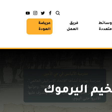
وسائط
فريق
عريضة
متعددة
العمل
العودة
مخيم اليرموك