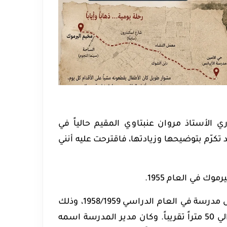
الأستاذ مروان عنبتاوي المقيم حالياً في
رّم بتوضيحها وزيادتها، فاقترحت عليه أنني
 في العام 1955.
بقي المخيم ثلاث سنوات تقريباً بلا مدرسة. حتى أنشأت الأنروا أول مدرسة في العام الدراسي 1958/1959، وذلك
في بيت عربي في شارع حيفا، إلى الجنوب من المختار الموعد بحوالي 50 متراً تقريباً. وكان مدير المدرسة اسمه