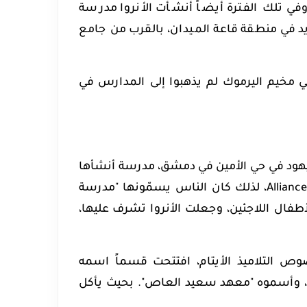
في تلك الفترة أيضاً أنشأت الأنروا مدرسة
 في منطقة قاعة الميدان، بالقرب من جامع
ي مخيم اليرموك لم يذهبوا إلى المدارس في
دية في حارة اليهود في حي الأمين في دمشق، مدرسة أنشأها
"الاتحاد الإسرائيلي العالمي"، وكلمة اتحاد تعني باللغة الإنكليزية Alliance، لذلك كان الناس يسمّونها "مدرسة
لأطفال اللاجئين، وجعلت الأنروا تشرف عليها،
خصوص التلاميذ الأيتام، افتتحت قسماً اسمه
تام، وأسموه "معهد سعيد العاص". بحيث يأكل