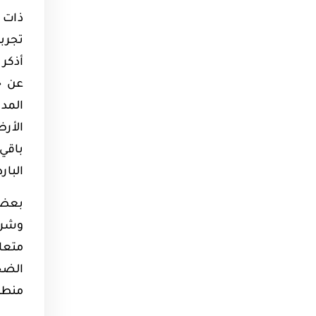
تجربت
أذكر 
عن ج
المد
الأرض
باقي
البارد
بعض ا
وشرا
متعا
الضحى
منطق