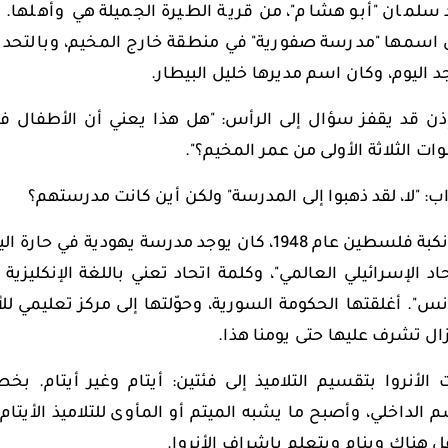
 سلمان "أبو هشام"، من قرية الطيرة الجميلة هي وأهلها. و
 اسمها "مدرسة صفورية" في منطقة خارج المخيم، وبالتحديد
د اليوم، وكان اسم مديرها خليل البيطار.
إذن قد يقفز سؤال إلى الرأس: "هل هذا يعني أن الأطفال ف
ات الثلاثة الأولى من عمر المخيم؟".
ب: "لا، لقد ذهبوا إلى المدرسة" ولكن أين كانت مدرستهم؟
قبل نكبة فلسطين عام 1948، كان يوجد مدرسة يهو
انس". أغلقتها الحكومة السورية، وحوّلتها إلى مركز تعليمي ل
زال تشرف عليها حتى يومنا هذا.
الأنروا بتقسيم التلاميذ إلى فئتين: أيتام وغير أيتام. ب
 الداخلي، وأصبح ما يشبه الميتم أو المأوى للتلاميذ الأي
 هناك وينام ويتعلم بإشراف الأنروا.