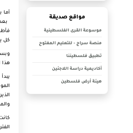
أما ب
مواقع صديقة
بعد
موسوعة القرى الفلسطينية
فأطفا
كل يو
منصة سراج - للتعليم المفتوح
وبسبب
تطبيق فلسطيننا
هذا 
أكاديمية دراسة اللاجئين
يبدأ
هيئة أرض فلسطين
المو
الذي
والمن
كانت 
الفتر