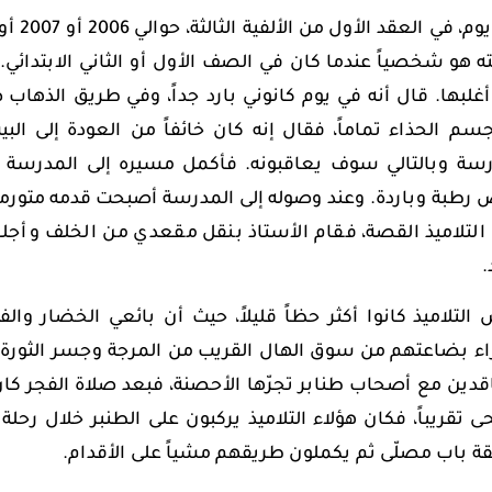
ه هو شخصياً عندما كان في الصف الأول أو الثاني الابتدائ
أغلبها. قال أنه في يوم كانوني بارد جداً، وفي طريق الذهاب
سم الحذاء تماماً، فقال إنه كان خائفاً من العودة إلى ال
رسة وبالتالي سوف يعاقبونه. فأكمل مسيره إلى المدرسة 
 رطبة وباردة. وعند وصوله إلى المدرسة أصبحت قدمه متورمة،
 التلاميذ القصة، فقام الأستاذ بنقل مقعدي من الخلف وأجل
.
لتلاميذ كانوا أكثر حظاً قليلاً، حيث أن بائعي الخضار وال
ء بضاعتهم من سوق الهال القريب من المرجة وجسر الثورة (ج
قدين مع أصحاب طنابر تجرّها الأحصنة، فبعد صلاة الفجر كا
 تقريباً، فكان هؤلاء التلاميذ يركبون على الطنبر خلال رح
ة باب مصلّى ثم يكملون طريقهم مشياً على الأقدام.