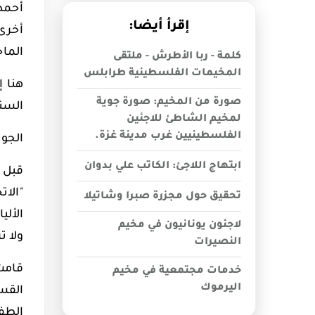
أحمد
إقرأ أيضا:
أخرى
الماج
كلمة - ربا الأطرش - ملتقى
المخيمات الفلسطينية طرابلس
هنا 
صورة من المخيم: صورة جوية
السنو
لمخيم الشاطئ للاجئين
الفلسطينيين غرب مدينة غزة.
الجوا
ابتهاج اللاجئ: الكاتب علي بدوان
تحقيق حول مجزرة صبرا وشاتيلا
الألي
لاجئون يونانيون في مخيم
ولا ت
النصيرات
قامت 
خدمات مجتمعية في مخيم
اليرموك
القسم
الطفل