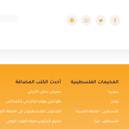
المخيمات الفلسطينية
أحدث الكتب المضافة
سوريا
معرض نبض الأرض
لبنان
طواحين هولنداوالراعي والمخاض
فلسطين - الضفة الغربية
اللاجئون الفلسطينون في الضفة الغر
فلسطين - غزة
مخيم الجلزون لعبة الموت اليومي