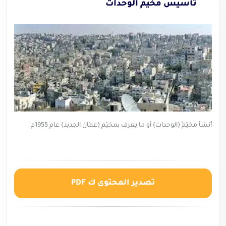
تأسيس مخيم الوحدات
أُنشأ مخيّمُ (الوحدات) أو ما يعرف بمخيّم (عمّان الجديد) عام 1955م
تصدير المحتوى ك PDF